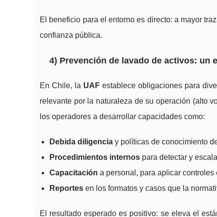
El beneficio para el entorno es directo: a mayor traz
confianza pública.
4) Prevención de lavado de activos: un 
En Chile, la
UAF
establece obligaciones para dive
relevante por la naturaleza de su operación (alto v
los operadores a desarrollar capacidades como:
Debida diligencia
y políticas de conocimiento de
Procedimientos internos
para detectar y escala
Capacitación
a personal, para aplicar controles 
Reportes
en los formatos y casos que la normati
El resultado esperado es positivo: se eleva el est