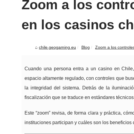
Zoom a los contr
en los casinos ch
chile.geogaming.eu
Blog
Zoom a los controle
Cuando una persona entra a un casino en Chile,
espacio altamente regulado, con controles que busc
la integridad del sistema. Detrás de la iluminaci
fiscalización que se traduce en estándares técnicos,
Este “zoom” revisa, de forma clara y práctica, có
instituciones participan y cuáles son los beneficio