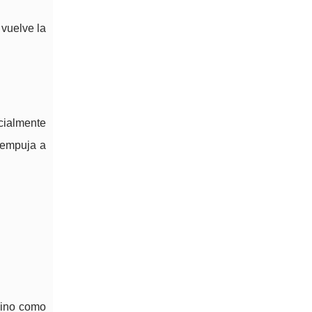
 vuelve la
cialmente
o empuja a
asino como