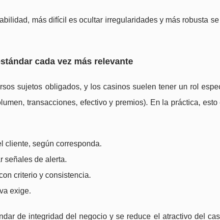
abilidad, más difícil es ocultar irregularidades y más robusta se
estándar cada vez más relevante
rsos sujetos obligados, y los casinos suelen tener un rol espe
olumen, transacciones, efectivo y premios). En la práctica, est
l cliente, según corresponda.
r señales de alerta.
con criterio y consistencia.
va exige.
ándar de integridad del negocio y se reduce el atractivo del c