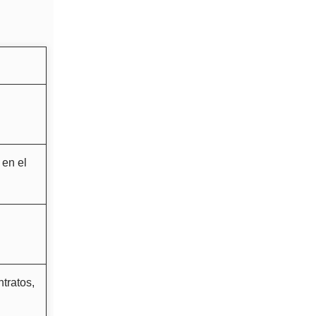
 en el
tratos,