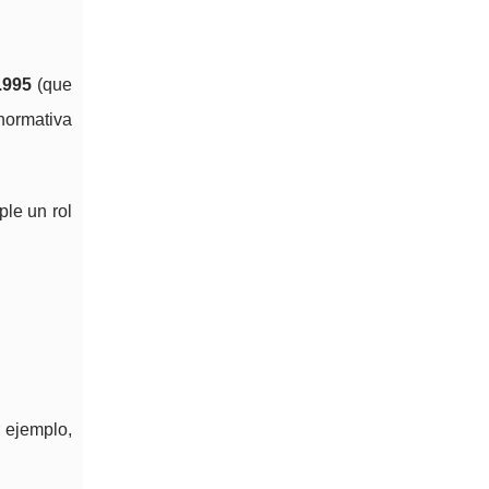
.995
(que
normativa
le un rol
 ejemplo,