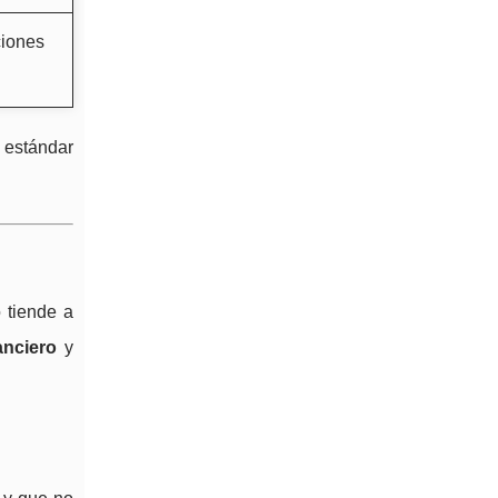
ciones
 estándar
o tiende a
anciero
y